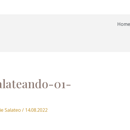
Hom
lateando-01-
ie Salateo
/
14.08.2022