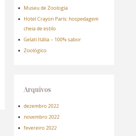
a
Museu de Zoologia
r
Hotel Crayon Paris: hospedagem
p
cheia de estilo
o
Gelati Itália – 100% sabor
r
Zoológico
:
Arquivos
dezembro 2022
novembro 2022
fevereiro 2022