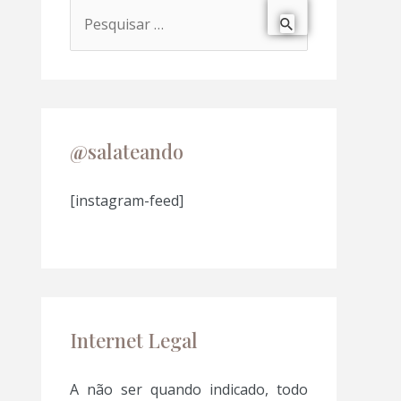
P
e
s
q
u
@salateando
i
s
[instagram-feed]
a
r
p
o
Internet Legal
r
:
A não ser quando indicado, todo