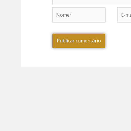
Nome*
E-
mail*