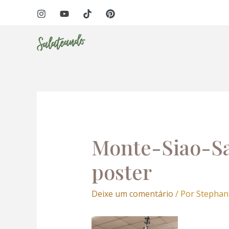
Ir
Navegação
para
de
o
Post
conteúdo
Monte-Siao-Sa
poster
Deixe um comentário
/ Por
Stephan