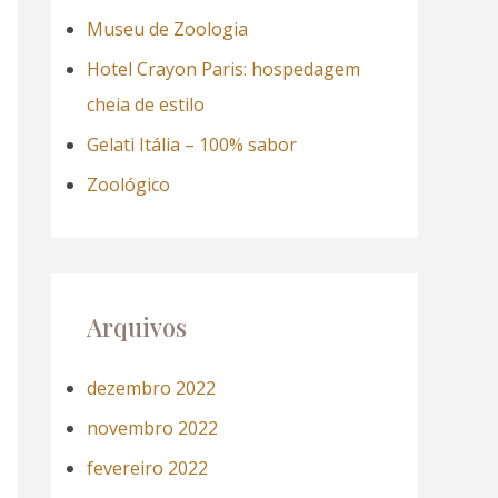
a
Museu de Zoologia
r
Hotel Crayon Paris: hospedagem
p
cheia de estilo
o
Gelati Itália – 100% sabor
r
Zoológico
:
Arquivos
dezembro 2022
novembro 2022
fevereiro 2022