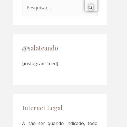
P
e
s
q
u
@salateando
i
s
[instagram-feed]
a
r
p
o
Internet Legal
r
:
A não ser quando indicado, todo