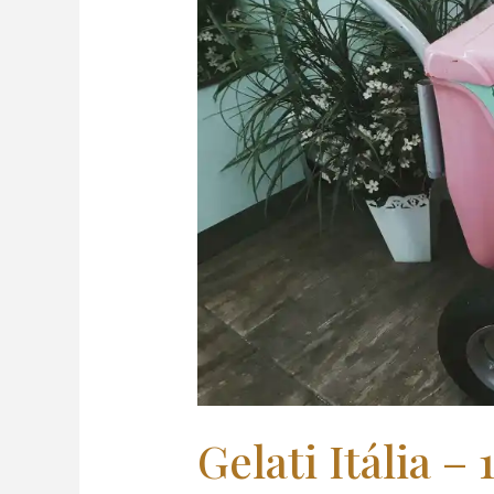
sabor
Gelati Itália –