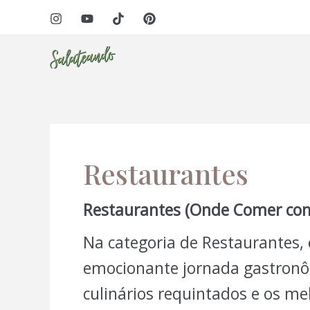
Ir
para
o
conteúdo
i
Restaurantes
Restaurantes (Onde Comer com 
Na categoria de Restaurantes
emocionante jornada gastronôm
culinários requintados e os m