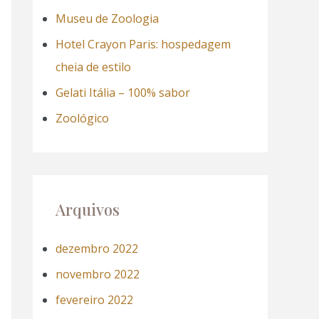
a
Museu de Zoologia
r
Hotel Crayon Paris: hospedagem
p
cheia de estilo
o
Gelati Itália – 100% sabor
r
Zoológico
:
Arquivos
dezembro 2022
novembro 2022
fevereiro 2022