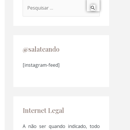
P
e
s
q
u
@salateando
i
s
[instagram-feed]
a
r
p
o
Internet Legal
r
:
A não ser quando indicado, todo