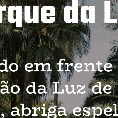
rque da 
do em frente 
ão da Luz de 
, abriga espel