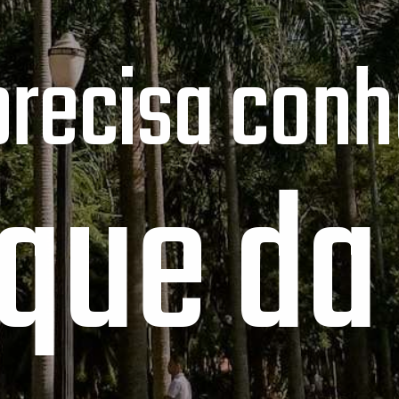
precisa conh
que da