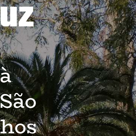
Luz
à 
São 
hos 