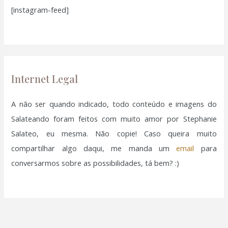
[instagram-feed]
s
a
r
p
o
Internet Legal
r
:
A não ser quando indicado, todo conteúdo e imagens do
Salateando foram feitos com muito amor por Stephanie
Salateo, eu mesma. Não copie! Caso queira muito
compartilhar algo daqui, me manda um
email
para
conversarmos sobre as possibilidades, tá bem? :)