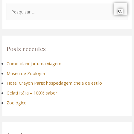
P
e
s
q
u
Posts recentes
i
Como planejar uma viagem
s
Museu de Zoologia
a
r
Hotel Crayon Paris: hospedagem cheia de estilo
p
Gelati Itália – 100% sabor
o
Zoológico
r
: