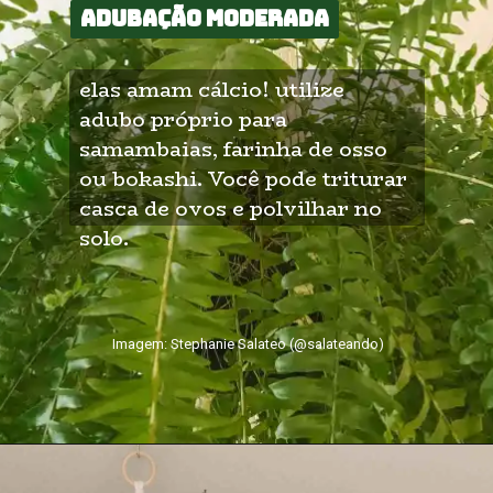
Adubação moderada
Adubação moderada
elas amam cálcio! utilize 
adubo próprio para 
samambaias, farinha de osso 
ou bokashi. Você pode triturar 
casca de ovos e polvilhar no 
solo.
Imagem: Stephanie Salateo (@salateando)