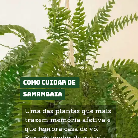
Como cuidar de 
Como cuidar de 
samambaia
samambaia
Uma das plantas que mais 
trazem memória afetiva e 
que lembra casa de vó. 
Bora entender do que ela 