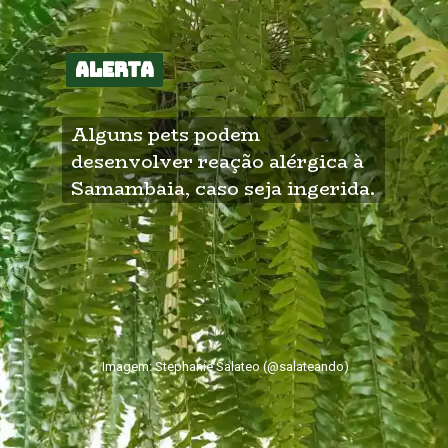
alerta
alerta
Alguns pets podem 
desenvolver reação alérgica à 
Samambaia, caso seja ingerida.
Imagem: Stephanie Salateo (@salateando)