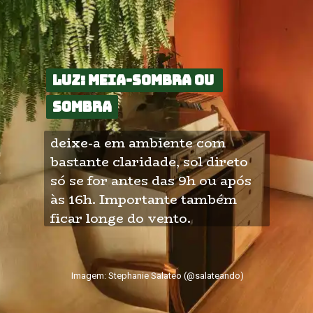
Luz: meia-sombra ou 
Luz: meia-sombra ou 
sombra
sombra
deixe-a em ambiente com 
bastante claridade, sol direto 
só se for antes das 9h ou após 
às 16h. Importante também 
ficar longe do vento.
Imagem: Stephanie Salateo (@salateando)