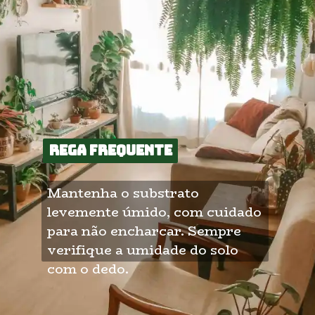
Rega frequente
Rega frequente
Mantenha o substrato 
levemente úmido, com cuidado 
para não encharcar. Sempre 
verifique a umidade do solo 
com o dedo. 