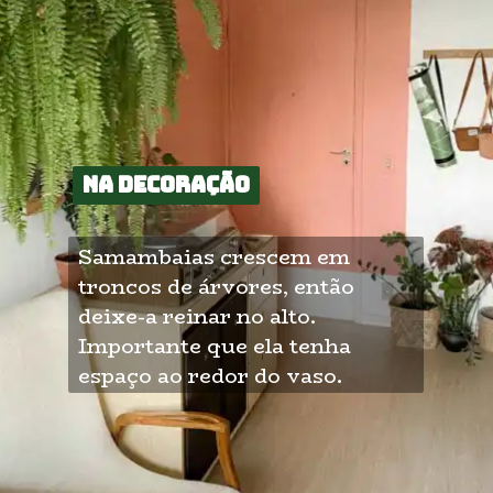
Na decoração
Na decoração
Samambaias crescem em 
troncos de árvores, então 
deixe-a reinar no alto. 
Importante que ela tenha 
espaço ao redor do vaso.