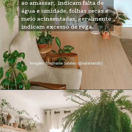
ao amassar,  indicam falta de 
água e umidade. folhas secas e 
meio acinzentadas, geralmente 
indicam excesso de rega.
Imagem: Stephanie Salateo (@salateando)