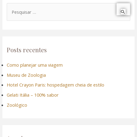
P
e
s
q
u
Posts recentes
i
Como planejar uma viagem
s
Museu de Zoologia
a
r
Hotel Crayon Paris: hospedagem cheia de estilo
p
Gelati Itália – 100% sabor
o
Zoológico
r
: