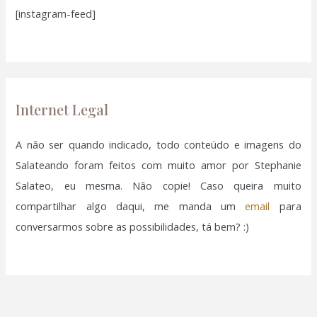
[instagram-feed]
s
a
r
p
o
Internet Legal
r
:
A não ser quando indicado, todo conteúdo e imagens do
Salateando foram feitos com muito amor por Stephanie
Salateo, eu mesma. Não copie! Caso queira muito
compartilhar algo daqui, me manda um
email
para
conversarmos sobre as possibilidades, tá bem? :)