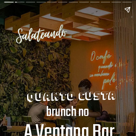
Quanto custa
brunch no
A Ventana Bar