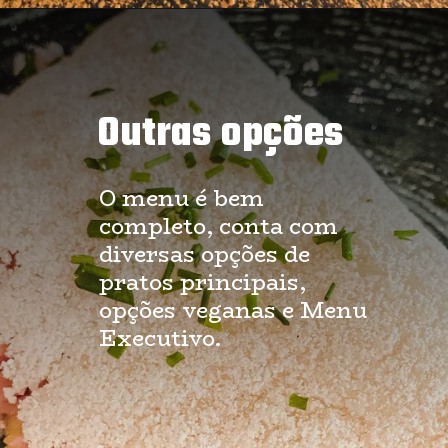
Outras opções
O menu é bem 
completo, conta com 
diversas opções de 
pratos principais, 
opções veganas e Menu 
Executivo.