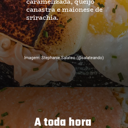
caramelizada, queijo 
canastra e maionese de 
srirachia.
Imagem: Stephanie Salateo (@salateando)
A toda hora