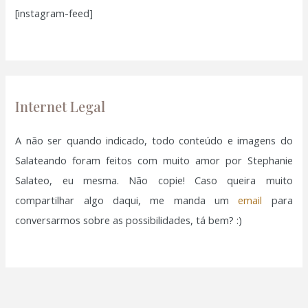
[instagram-feed]
s
a
r
p
o
Internet Legal
r
:
A não ser quando indicado, todo conteúdo e imagens do
Salateando foram feitos com muito amor por Stephanie
Salateo, eu mesma. Não copie! Caso queira muito
compartilhar algo daqui, me manda um
email
para
conversarmos sobre as possibilidades, tá bem? :)