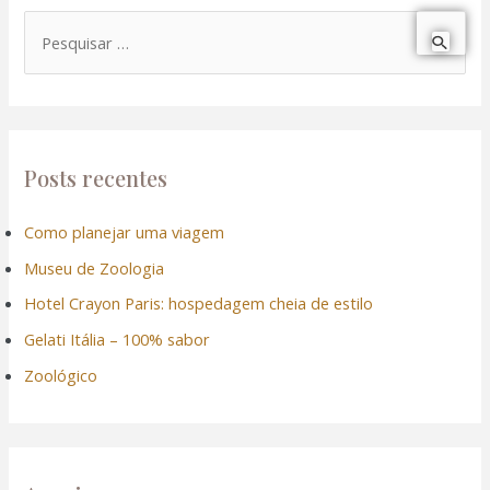
P
e
s
q
u
Posts recentes
i
Como planejar uma viagem
s
Museu de Zoologia
a
r
Hotel Crayon Paris: hospedagem cheia de estilo
p
Gelati Itália – 100% sabor
o
Zoológico
r
: