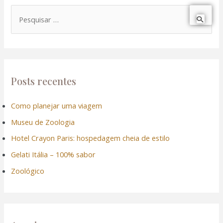
P
e
s
q
u
Posts recentes
i
Como planejar uma viagem
s
Museu de Zoologia
a
r
Hotel Crayon Paris: hospedagem cheia de estilo
p
Gelati Itália – 100% sabor
o
Zoológico
r
: