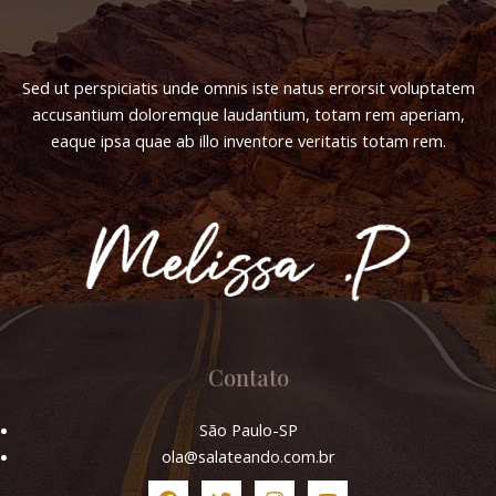
Sed ut perspiciatis unde omnis iste natus errorsit voluptatem
accusantium doloremque laudantium, totam rem aperiam,
eaque ipsa quae ab illo inventore veritatis totam rem.
al
Contato
São Paulo-SP
ola@salateando.com.br