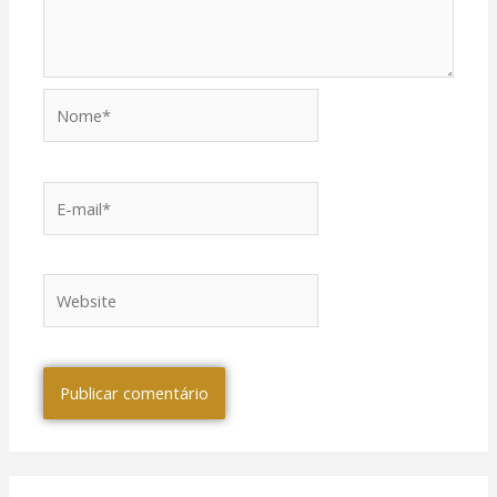
Nome*
E-
mail*
al
al
Website