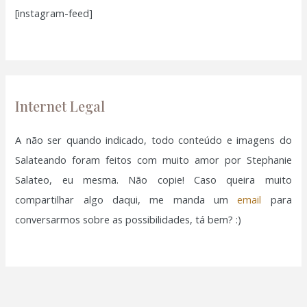
[instagram-feed]
s
a
r
p
o
Internet Legal
r
:
A não ser quando indicado, todo conteúdo e imagens do
Salateando foram feitos com muito amor por Stephanie
Salateo, eu mesma. Não copie! Caso queira muito
compartilhar algo daqui, me manda um
email
para
conversarmos sobre as possibilidades, tá bem? :)