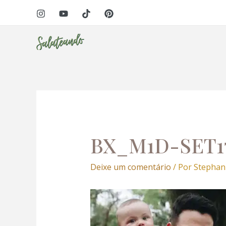
Ir
Navegação
nel
para
de
o
Post
nel
conteúdo
etleri
BX_M1D-SET1
Deixe um comentário
/ Por
Stephan
nel
nel