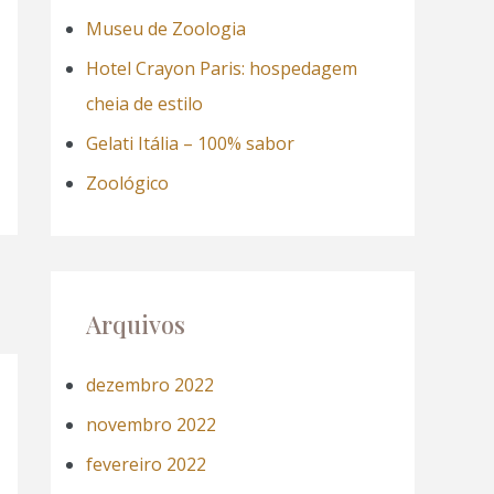
a
Museu de Zoologia
r
Hotel Crayon Paris: hospedagem
p
cheia de estilo
o
Gelati Itália – 100% sabor
r
Zoológico
:
Arquivos
dezembro 2022
novembro 2022
fevereiro 2022