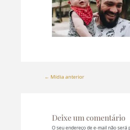
nel
nel
nel
nel
←
Mídia anterior
nel
nel
nel
Deixe um comentário
nel
O seu endereço de e-mail não será 