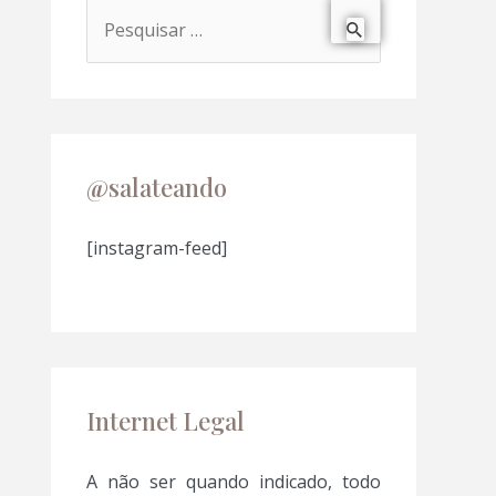
P
e
s
q
u
@salateando
i
s
[instagram-feed]
a
r
p
o
Internet Legal
r
:
A não ser quando indicado, todo