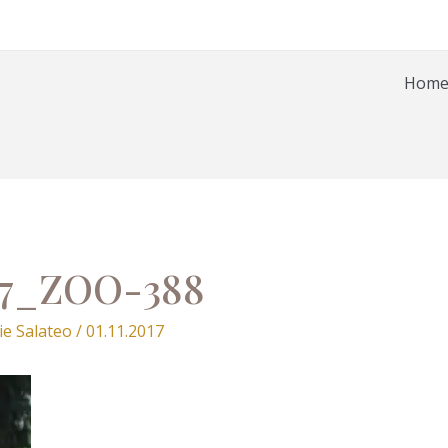
Hom
7_ZOO-388
ie Salateo
/
01.11.2017