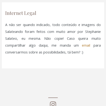
p
o
k panel
Internet Legal
r
k panel
:
A não ser quando indicado, todo conteúdo e imagens do
Salateando foram feitos com muito amor por Stephanie
k panel
Salateo, eu mesma. Não copie! Caso queira muito
compartilhar algo daqui, me manda um
email
para
k panel
conversarmos sobre as possibilidades, tá bem? :)
k panel
k panel
k panel
k panel
k