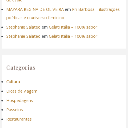
k
MAYARA REGINA DE OLIVEIRA
em
Pri Barbosa – ilustrações
k Panel
poéticas e o universo feminino
Stephanie Salateo
em
Gelati Itália – 100% sabor
k
Stephanie Salateo
em
Gelati Itália – 100% sabor
k panel
k Panel
Categorias
k Panel
Cultura
k Panel
Dicas de viagem
Oku
Hospedagens
Passeios
k
Restaurantes
k panel