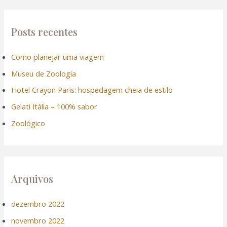
k panel
q
k panel
u
Posts recentes
i
k panel
Como planejar uma viagem
s
Museu de Zoologia
a
k panel
r
Hotel Crayon Paris: hospedagem cheia de estilo
p
k panel
Gelati Itália – 100% sabor
o
Zoológico
k panel
r
:
k panel
Arquivos
k panel
k panel
dezembro 2022
novembro 2022