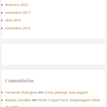
k panel
fevereiro 2022
novembro 2017
k panel
abril 2016
k panel
novembro 2013
k panel
k panel
k panel
k panel
Comentários
k panel
Fernanda Rodrigues
em
Como planejar uma viagem
ti
Renata Carvalho
em
Hotel Crayon Paris: hospedagem cheia
de estilo