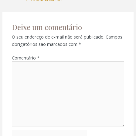
k panel
k panel
Deixe um comentário
k panel
O seu endereço de e-mail não será publicado.
Campos
obrigatórios são marcados com
*
k panel
Comentário
*
k panel
k panel
k panel
k panel
k panel
Nome*