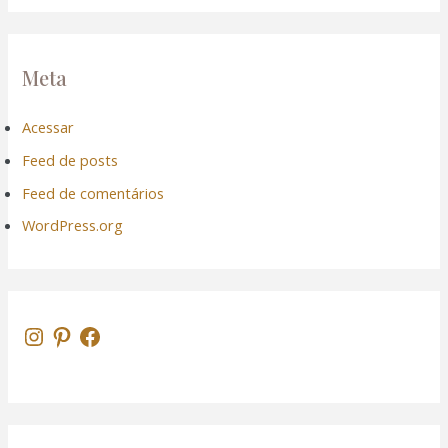
k panel
Meta
k panel
Acessar
k Panel
Feed de posts
Feed de comentários
k
WordPress.org
k
k
k panel
k panel
k