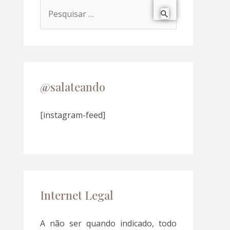
P
e
s
q
u
@salateando
i
s
[instagram-feed]
a
r
p
o
Internet Legal
r
:
A não ser quando indicado, todo