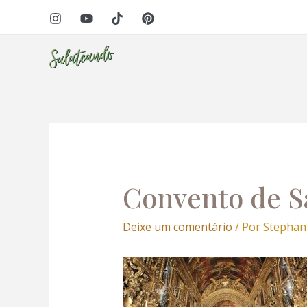
Ir
Navegação
l
para
de
o
Post
l
conteúdo
leri
Convento de S
Deixe um comentário
/ Por
Stephan
l
l