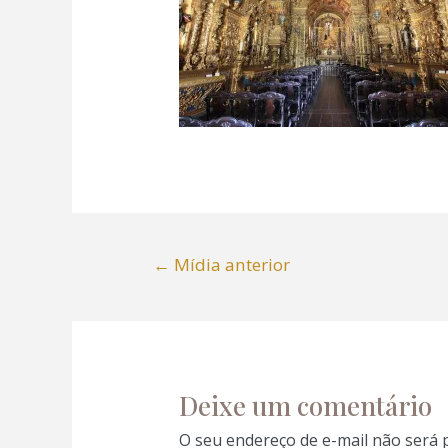
l
l
l
l
←
Mídia anterior
l
l
l
Deixe um comentário
l
O seu endereço de e-mail não será 