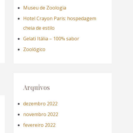
a
Museu de Zoologia
r
Hotel Crayon Paris: hospedagem
p
cheia de estilo
o
Gelati Itália – 100% sabor
r
Zoológico
:
Arquivos
dezembro 2022
novembro 2022
fevereiro 2022