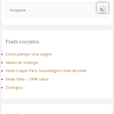
P
e
s
q
u
Posts recentes
i
Como planejar uma viagem
s
Museu de Zoologia
a
r
Hotel Crayon Paris: hospedagem cheia de estilo
p
Gelati Itália – 100% sabor
o
Zoológico
r
: