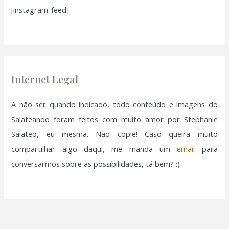
[instagram-feed]
s
a
r
p
o
Internet Legal
r
:
A não ser quando indicado, todo conteúdo e imagens do
Salateando foram feitos com muito amor por Stephanie
Salateo, eu mesma. Não copie! Caso queira muito
compartilhar algo daqui, me manda um
email
para
conversarmos sobre as possibilidades, tá bem? :)