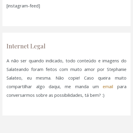
[instagram-feed]
s
a
r
p
o
Internet Legal
r
:
A não ser quando indicado, todo conteúdo e imagens do
Salateando foram feitos com muito amor por Stephanie
Salateo, eu mesma. Não copie! Caso queira muito
compartilhar algo daqui, me manda um
email
para
conversarmos sobre as possibilidades, tá bem? :)