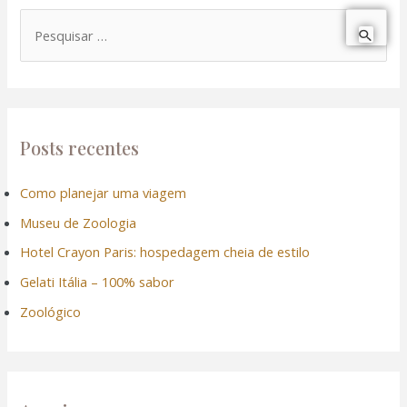
P
e
s
q
u
Posts recentes
i
Como planejar uma viagem
s
Museu de Zoologia
a
r
Hotel Crayon Paris: hospedagem cheia de estilo
p
Gelati Itália – 100% sabor
o
Zoológico
r
: