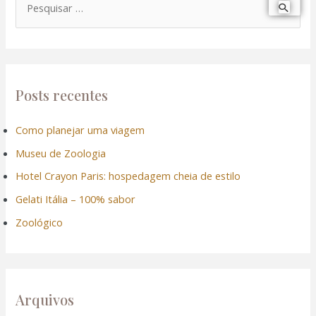
P
e
s
q
u
Posts recentes
i
Como planejar uma viagem
s
Museu de Zoologia
a
r
Hotel Crayon Paris: hospedagem cheia de estilo
p
Gelati Itália – 100% sabor
o
Zoológico
r
:
Arquivos