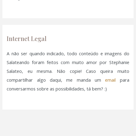
a
r
p
o
Internet Legal
r
:
A não ser quando indicado, todo conteúdo e imagens do
Salateando foram feitos com muito amor por Stephanie
Salateo, eu mesma. Não copie! Caso queira muito
compartilhar algo daqui, me manda um
email
para
conversarmos sobre as possibilidades, tá bem? :)