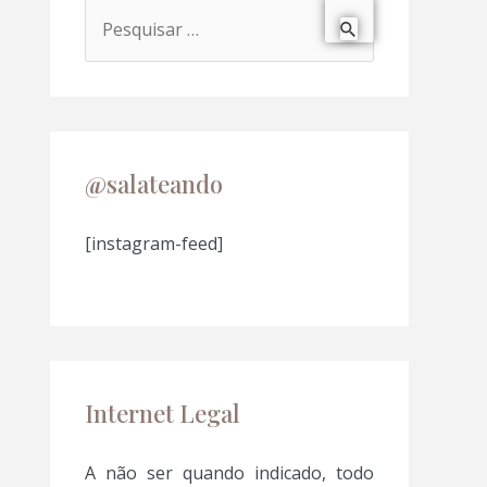
P
e
s
q
u
@salateando
i
s
[instagram-feed]
a
r
p
o
Internet Legal
r
:
A não ser quando indicado, todo