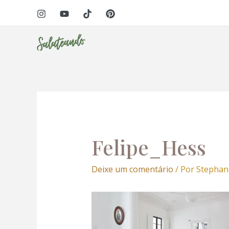
Ir
Navegação
para
de
o
Post
conteúdo
eri
Felipe_Hess
Deixe um comentário
/ Por
Stephan