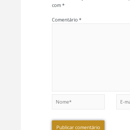
com
*
Comentário
*
al
Nome*
E-
al
mail*