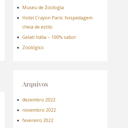
a
Museu de Zoologia
r
Hotel Crayon Paris: hospedagem
p
cheia de estilo
o
Gelati Itália – 100% sabor
r
Zoológico
:
Arquivos
dezembro 2022
novembro 2022
fevereiro 2022