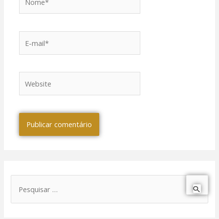
E-
mail*
Website
P
e
s