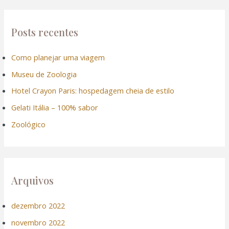
q
u
Posts recentes
i
Como planejar uma viagem
s
Museu de Zoologia
a
r
Hotel Crayon Paris: hospedagem cheia de estilo
p
Gelati Itália – 100% sabor
o
Zoológico
r
:
Arquivos
dezembro 2022
novembro 2022