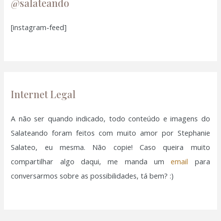
u
@salateando
i
[instagram-feed]
s
a
r
p
o
Internet Legal
r
:
A não ser quando indicado, todo conteúdo e imagens do
Salateando foram feitos com muito amor por Stephanie
Salateo, eu mesma. Não copie! Caso queira muito
compartilhar algo daqui, me manda um
email
para
conversarmos sobre as possibilidades, tá bem? :)