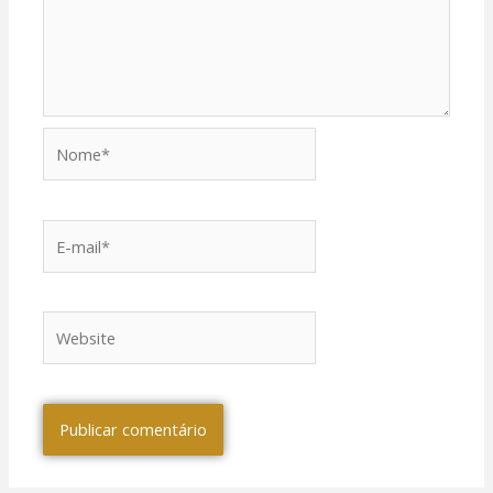
Nome*
l
E-
mail*
l
Website