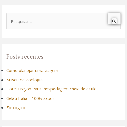
P
e
s
q
u
Posts recentes
i
Como planejar uma viagem
s
Museu de Zoologia
a
r
Hotel Crayon Paris: hospedagem cheia de estilo
p
Gelati Itália – 100% sabor
o
Zoológico
r
: