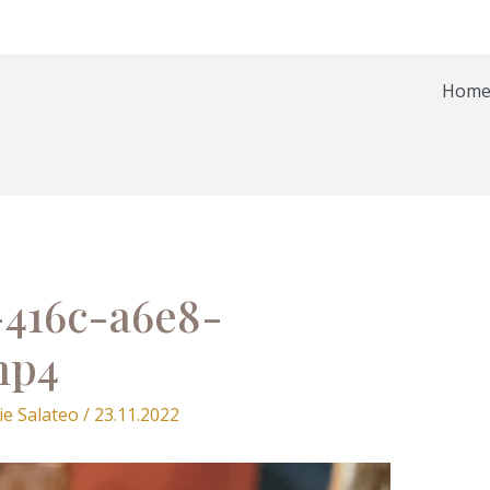
Hom
-416c-a6e8-
mp4
ie Salateo
/
23.11.2022