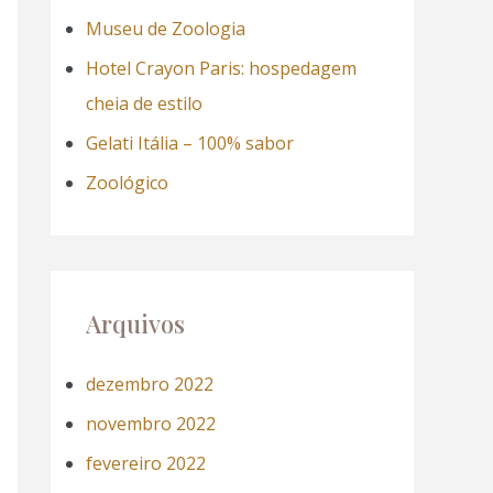
a
Museu de Zoologia
r
Hotel Crayon Paris: hospedagem
p
cheia de estilo
o
Gelati Itália – 100% sabor
r
Zoológico
:
Arquivos
dezembro 2022
novembro 2022
fevereiro 2022