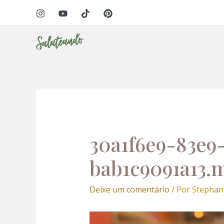
Ir
Navegação
para
de
o
Post
conteúdo
30a1f6e9-83e9
bab1c9091a13.
Deixe um comentário
/ Por
Stephan
Tocador