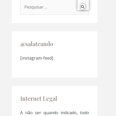
P
e
s
q
u
@salateando
i
s
[instagram-feed]
a
r
p
o
Internet Legal
r
:
A não ser quando indicado, todo