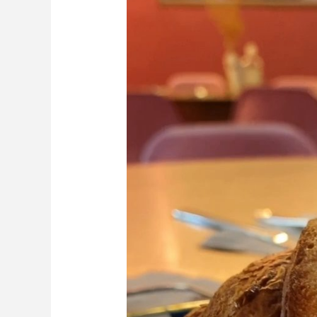
de
vídeo