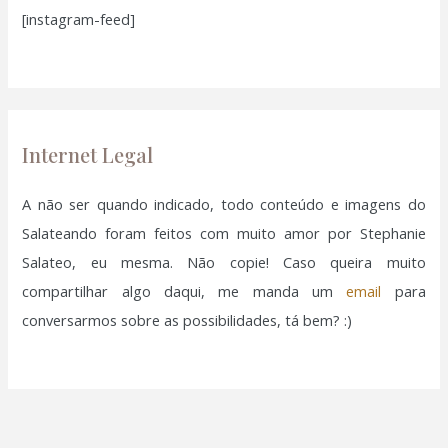
[instagram-feed]
s
a
r
p
o
Internet Legal
r
:
A não ser quando indicado, todo conteúdo e imagens do
Salateando foram feitos com muito amor por Stephanie
Salateo, eu mesma. Não copie! Caso queira muito
compartilhar algo daqui, me manda um
email
para
conversarmos sobre as possibilidades, tá bem? :)