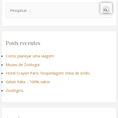
P
e
s
q
u
Posts recentes
i
Como planejar uma viagem
s
Museu de Zoologia
a
r
Hotel Crayon Paris: hospedagem cheia de estilo
p
Gelati Itália – 100% sabor
o
Zoológico
r
: