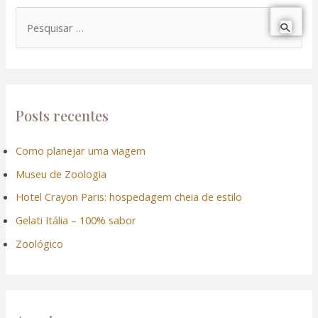
P
e
s
q
u
Posts recentes
i
Como planejar uma viagem
s
Museu de Zoologia
a
r
Hotel Crayon Paris: hospedagem cheia de estilo
p
Gelati Itália – 100% sabor
o
Zoológico
r
: