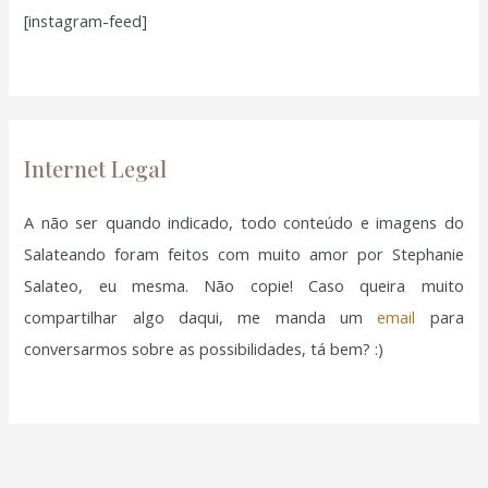
[instagram-feed]
s
a
r
p
o
Internet Legal
r
:
A não ser quando indicado, todo conteúdo e imagens do
Salateando foram feitos com muito amor por Stephanie
Salateo, eu mesma. Não copie! Caso queira muito
compartilhar algo daqui, me manda um
email
para
conversarmos sobre as possibilidades, tá bem? :)