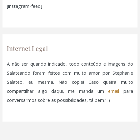
[instagram-feed]
s
a
r
p
o
Internet Legal
r
:
A não ser quando indicado, todo conteúdo e imagens do
Salateando foram feitos com muito amor por Stephanie
Salateo, eu mesma. Não copie! Caso queira muito
compartilhar algo daqui, me manda um
email
para
conversarmos sobre as possibilidades, tá bem? :)