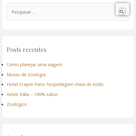
P
e
s
q
u
Posts recentes
i
Como planejar uma viagem
s
Museu de Zoologia
a
r
Hotel Crayon Paris: hospedagem cheia de estilo
p
Gelati Itália – 100% sabor
o
Zoológico
r
: