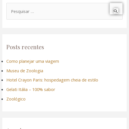
P
e
s
q
u
Posts recentes
i
Como planejar uma viagem
s
Museu de Zoologia
a
r
Hotel Crayon Paris: hospedagem cheia de estilo
p
Gelati Itália – 100% sabor
o
Zoológico
r
: