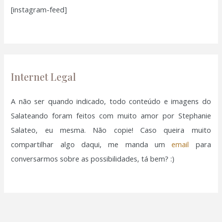
[instagram-feed]
s
a
r
p
o
Internet Legal
r
:
A não ser quando indicado, todo conteúdo e imagens do
Salateando foram feitos com muito amor por Stephanie
Salateo, eu mesma. Não copie! Caso queira muito
compartilhar algo daqui, me manda um
email
para
conversarmos sobre as possibilidades, tá bem? :)