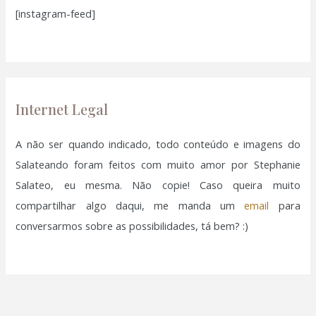
[instagram-feed]
s
a
r
p
o
Internet Legal
r
:
A não ser quando indicado, todo conteúdo e imagens do
Salateando foram feitos com muito amor por Stephanie
Salateo, eu mesma. Não copie! Caso queira muito
compartilhar algo daqui, me manda um
email
para
conversarmos sobre as possibilidades, tá bem? :)