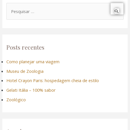
P
e
s
q
u
Posts recentes
i
Como planejar uma viagem
s
Museu de Zoologia
a
r
Hotel Crayon Paris: hospedagem cheia de estilo
p
Gelati Itália – 100% sabor
o
Zoológico
r
: