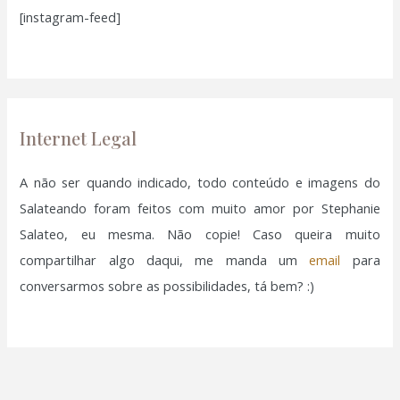
[instagram-feed]
s
a
r
p
o
Internet Legal
r
:
A não ser quando indicado, todo conteúdo e imagens do
Salateando foram feitos com muito amor por Stephanie
Salateo, eu mesma. Não copie! Caso queira muito
compartilhar algo daqui, me manda um
email
para
conversarmos sobre as possibilidades, tá bem? :)