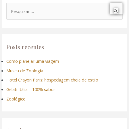
P
e
s
q
u
Posts recentes
i
Como planejar uma viagem
s
Museu de Zoologia
a
r
Hotel Crayon Paris: hospedagem cheia de estilo
p
Gelati Itália – 100% sabor
o
Zoológico
r
: