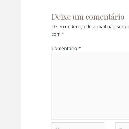
l
Deixe um comentário
l
O seu endereço de e-mail não será 
com
*
l
Comentário
*
l
l
 al
 al
l
Nome*
E-