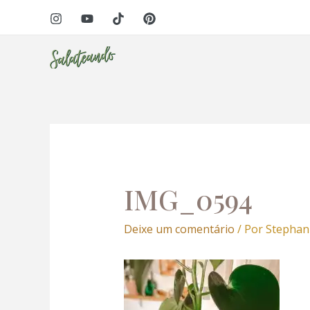
Ir
Navegação
l
para
de
o
Post
l
conteúdo
leri
IMG_0594
Deixe um comentário
/ Por
Stephan
l
l