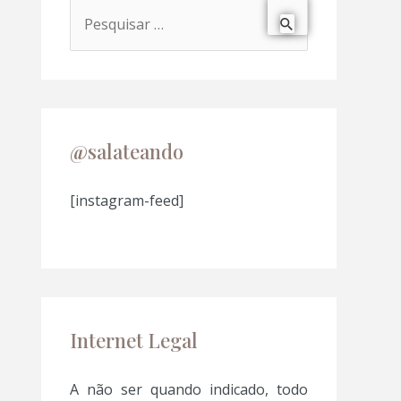
P
e
s
q
u
@salateando
i
s
[instagram-feed]
a
r
p
o
Internet Legal
r
:
A não ser quando indicado, todo