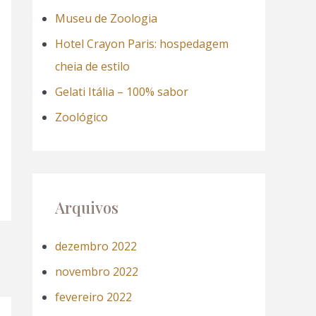
a
Museu de Zoologia
r
Hotel Crayon Paris: hospedagem
p
cheia de estilo
o
Gelati Itália – 100% sabor
r
Zoológico
:
Arquivos
dezembro 2022
novembro 2022
fevereiro 2022