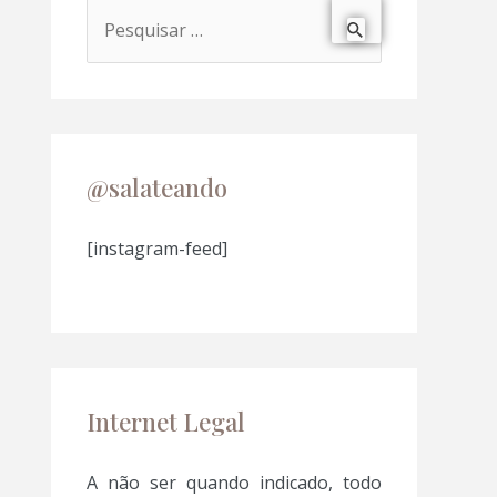
P
e
s
q
u
@salateando
i
s
[instagram-feed]
a
r
p
o
Internet Legal
r
:
A não ser quando indicado, todo