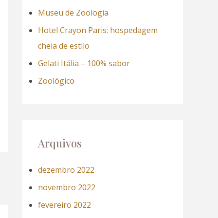
a
Museu de Zoologia
r
Hotel Crayon Paris: hospedagem
p
cheia de estilo
o
Gelati Itália – 100% sabor
r
Zoológico
:
Arquivos
dezembro 2022
novembro 2022
fevereiro 2022