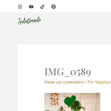
Ir
Navegação
para
de
o
Post
conteúdo
IMG_0589
Deixe um comentário
/ Por
Stephan