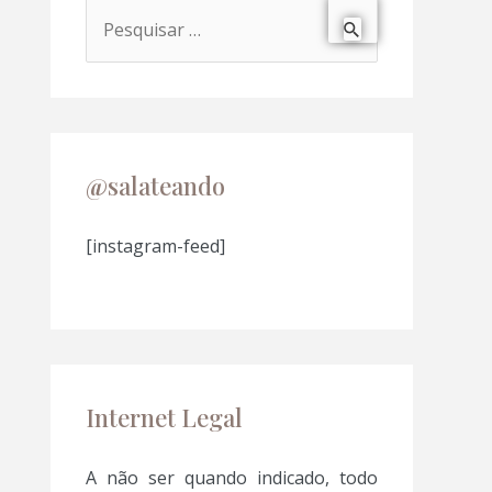
P
e
s
q
u
@salateando
i
s
[instagram-feed]
a
r
p
o
Internet Legal
r
:
A não ser quando indicado, todo