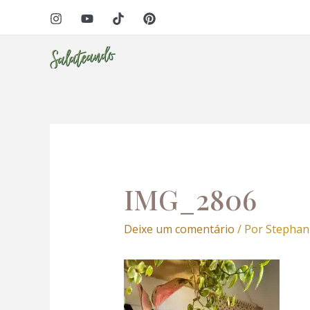
Ir
Navegação
para
de
o
Post
conteúdo
IMG_2806
Deixe um comentário
/ Por
Stephan