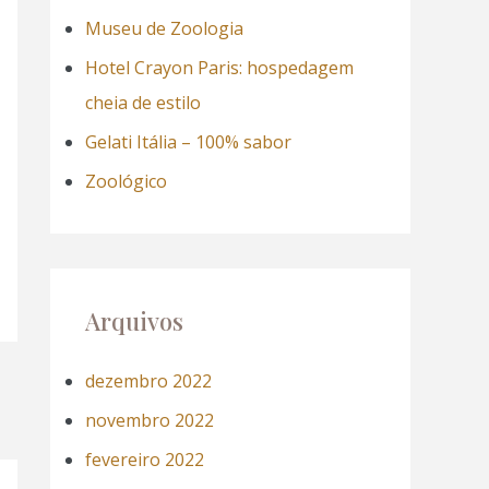
a
Museu de Zoologia
r
Hotel Crayon Paris: hospedagem
p
cheia de estilo
o
Gelati Itália – 100% sabor
r
Zoológico
:
Arquivos
dezembro 2022
novembro 2022
fevereiro 2022