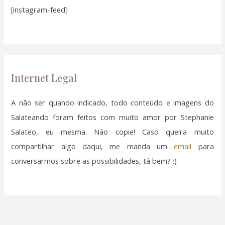
[instagram-feed]
s
a
r
p
o
Internet Legal
r
:
A não ser quando indicado, todo conteúdo e imagens do
Salateando foram feitos com muito amor por Stephanie
Salateo, eu mesma. Não copie! Caso queira muito
compartilhar algo daqui, me manda um
email
para
conversarmos sobre as possibilidades, tá bem? :)