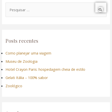
P
e
s
q
u
Posts recentes
i
Como planejar uma viagem
s
Museu de Zoologia
a
r
Hotel Crayon Paris: hospedagem cheia de estilo
p
Gelati Itália – 100% sabor
o
Zoológico
r
: