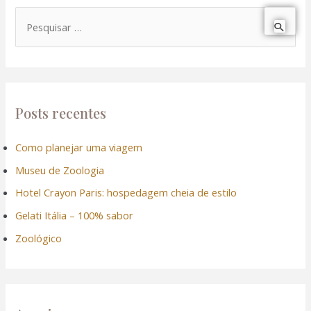
P
e
s
q
u
Posts recentes
i
Como planejar uma viagem
s
Museu de Zoologia
a
r
Hotel Crayon Paris: hospedagem cheia de estilo
p
Gelati Itália – 100% sabor
o
Zoológico
r
: