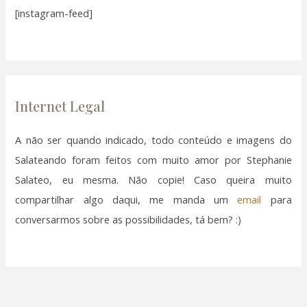
[instagram-feed]
s
a
r
p
o
Internet Legal
r
:
A não ser quando indicado, todo conteúdo e imagens do
Salateando foram feitos com muito amor por Stephanie
Salateo, eu mesma. Não copie! Caso queira muito
compartilhar algo daqui, me manda um
email
para
conversarmos sobre as possibilidades, tá bem? :)