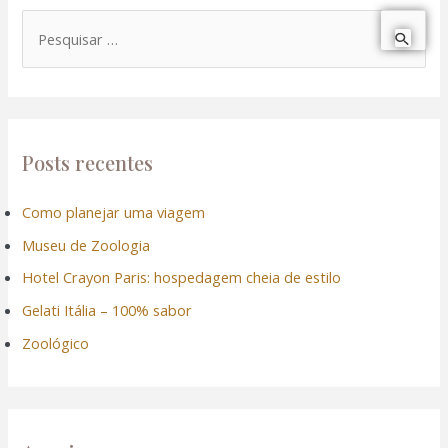
P
e
s
q
u
Posts recentes
i
Como planejar uma viagem
s
Museu de Zoologia
a
r
Hotel Crayon Paris: hospedagem cheia de estilo
p
Gelati Itália – 100% sabor
o
Zoológico
r
: