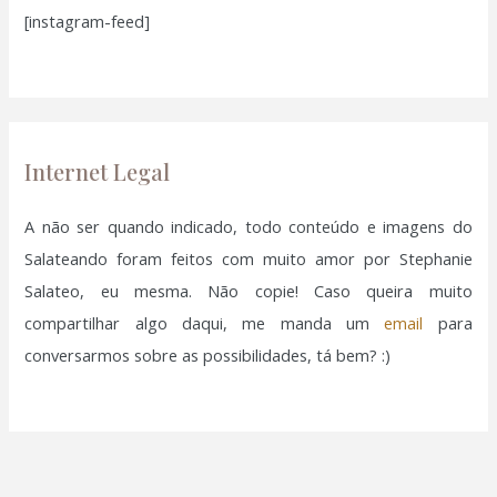
[instagram-feed]
s
a
r
p
o
Internet Legal
r
:
A não ser quando indicado, todo conteúdo e imagens do
Salateando foram feitos com muito amor por Stephanie
Salateo, eu mesma. Não copie! Caso queira muito
compartilhar algo daqui, me manda um
email
para
conversarmos sobre as possibilidades, tá bem? :)