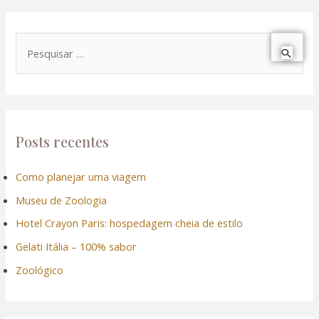
P
e
s
q
u
Posts recentes
i
Como planejar uma viagem
s
Museu de Zoologia
a
r
Hotel Crayon Paris: hospedagem cheia de estilo
p
Gelati Itália – 100% sabor
o
Zoológico
r
: