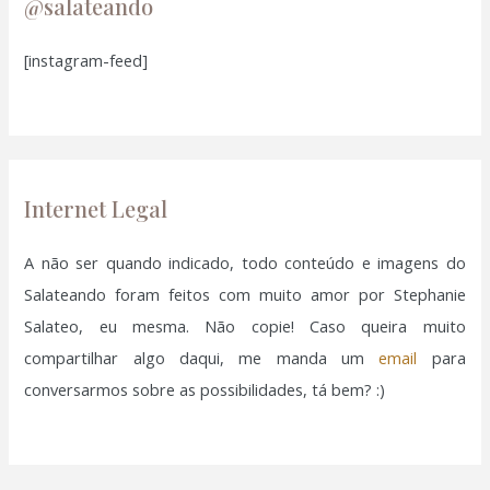
u
@salateando
i
[instagram-feed]
s
a
r
p
o
Internet Legal
r
:
A não ser quando indicado, todo conteúdo e imagens do
Salateando foram feitos com muito amor por Stephanie
Salateo, eu mesma. Não copie! Caso queira muito
compartilhar algo daqui, me manda um
email
para
conversarmos sobre as possibilidades, tá bem? :)