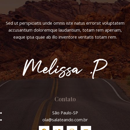
Sed ut perspiciatis unde omnis iste natus errorsit voluptatem
accusantium doloremque laudantium, totam rem aperiam,
eaque ipsa quae ab illo inventore veritatis totam rem.
l
Contato
São Paulo-SP
ola@salateando.com.br