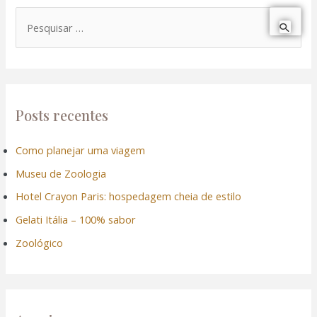
P
e
s
q
u
Posts recentes
i
Como planejar uma viagem
s
Museu de Zoologia
a
r
Hotel Crayon Paris: hospedagem cheia de estilo
p
Gelati Itália – 100% sabor
o
Zoológico
r
: