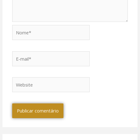
Nome*
E-
mail*
l
l
Website