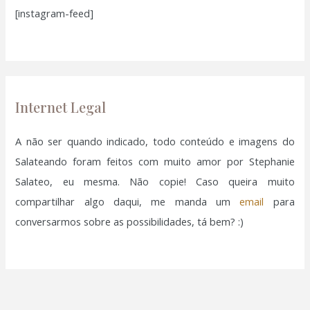
[instagram-feed]
s
a
r
p
o
Internet Legal
r
:
A não ser quando indicado, todo conteúdo e imagens do
Salateando foram feitos com muito amor por Stephanie
Salateo, eu mesma. Não copie! Caso queira muito
compartilhar algo daqui, me manda um
email
para
conversarmos sobre as possibilidades, tá bem? :)