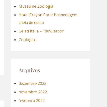
a
Museu de Zoologia
r
Hotel Crayon Paris: hospedagem
p
cheia de estilo
o
Gelati Itália – 100% sabor
r
Zoológico
:
Arquivos
dezembro 2022
novembro 2022
fevereiro 2022