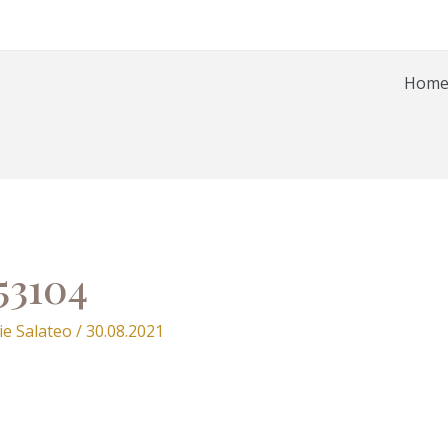
Hom
53104
ie Salateo
/
30.08.2021