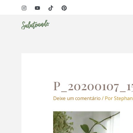
Ir
Navegação
 panel
para
de
o
Post
 panel
conteúdo
 paketleri
P_20200107_1
Deixe um comentário
/ Por
Stephan
 panel
 panel