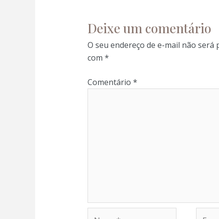
 panel
Deixe um comentário
 panel
O seu endereço de e-mail não será 
com
*
 panel
Comentário
*
 panel
 panel
satın al
satın al
 panel
Nome*
E-