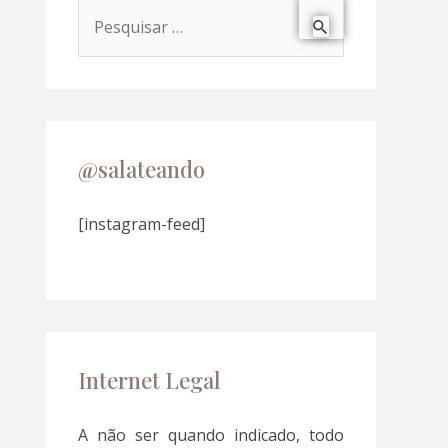
P
e
s
q
u
@salateando
i
s
[instagram-feed]
a
r
p
o
Internet Legal
r
:
A não ser quando indicado, todo