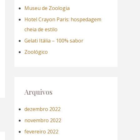
a
Museu de Zoologia
r
Hotel Crayon Paris: hospedagem
p
cheia de estilo
o
Gelati Itália – 100% sabor
r
Zoológico
:
Arquivos
dezembro 2022
novembro 2022
fevereiro 2022