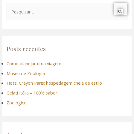
P
e
s
q
u
Posts recentes
i
Como planejar uma viagem
s
Museu de Zoologia
a
r
Hotel Crayon Paris: hospedagem cheia de estilo
p
Gelati Itália – 100% sabor
o
Zoológico
r
: