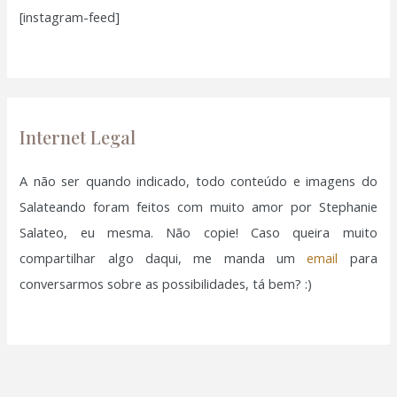
[instagram-feed]
s
a
r
p
o
Internet Legal
r
:
A não ser quando indicado, todo conteúdo e imagens do
Salateando foram feitos com muito amor por Stephanie
Salateo, eu mesma. Não copie! Caso queira muito
compartilhar algo daqui, me manda um
email
para
conversarmos sobre as possibilidades, tá bem? :)