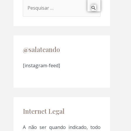
P
e
s
q
u
@salateando
i
s
[instagram-feed]
a
r
p
o
Internet Legal
r
:
A não ser quando indicado, todo