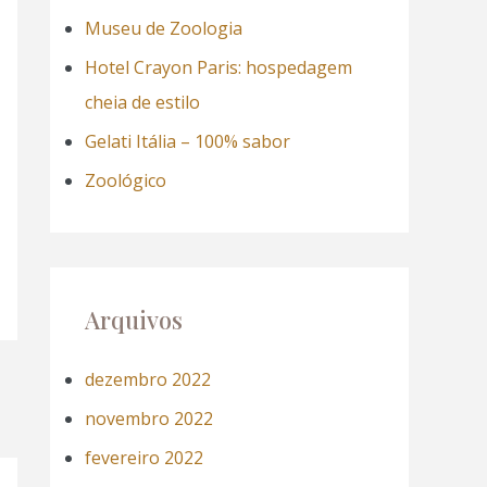
a
Museu de Zoologia
r
Hotel Crayon Paris: hospedagem
p
cheia de estilo
o
Gelati Itália – 100% sabor
r
Zoológico
:
Arquivos
dezembro 2022
novembro 2022
fevereiro 2022