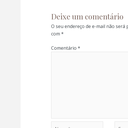
panel
Deixe um comentário
panel
O seu endereço de e-mail não será 
com
*
panel
Comentário
*
panel
panel
atın al
atın al
panel
Nome*
E-