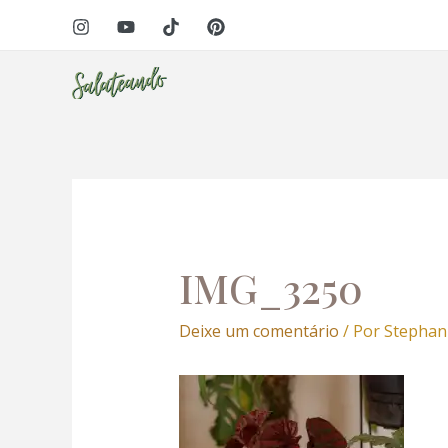
Ir
Navegação
panel
para
de
o
Post
panel
conteúdo
paketleri
IMG_3250
Deixe um comentário
/ Por
Stephan
panel
panel