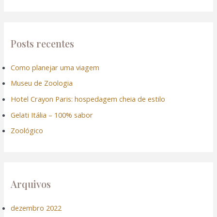
s
q
u
Posts recentes
i
Como planejar uma viagem
s
Museu de Zoologia
a
r
Hotel Crayon Paris: hospedagem cheia de estilo
p
Gelati Itália – 100% sabor
o
Zoológico
r
:
Arquivos
dezembro 2022