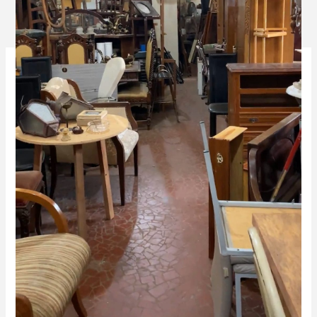
←
Mídia anterior
Deixe um comentário
O seu endereço de e-mail não será publicado.
Campos
obrigatórios são marcados com
*
Comentário
*