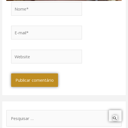
Nome*
E-
mail*
Website
P
e