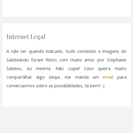
a
r
p
o
Internet Legal
r
:
A não ser quando indicado, todo conteúdo e imagens do
Salateando foram feitos com muito amor por Stephanie
Salateo, eu mesma. Não copie! Caso queira muito
compartilhar algo daqui, me manda um
email
para
conversarmos sobre as possibilidades, tá bem? :)