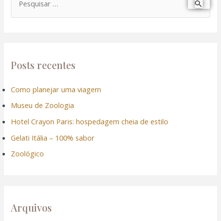
P
e
s
q
u
Posts recentes
i
Como planejar uma viagem
s
Museu de Zoologia
a
r
Hotel Crayon Paris: hospedagem cheia de estilo
p
Gelati Itália – 100% sabor
o
Zoológico
r
:
Arquivos