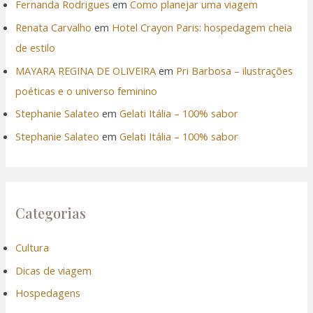
Fernanda Rodrigues
em
Como planejar uma viagem
Renata Carvalho
em
Hotel Crayon Paris: hospedagem cheia
el
de estilo
el
MAYARA REGINA DE OLIVEIRA
em
Pri Barbosa – ilustrações
poéticas e o universo feminino
el
Stephanie Salateo
em
Gelati Itália – 100% sabor
Stephanie Salateo
em
Gelati Itália – 100% sabor
Categorias
el
Cultura
Dicas de viagem
el
Hospedagens