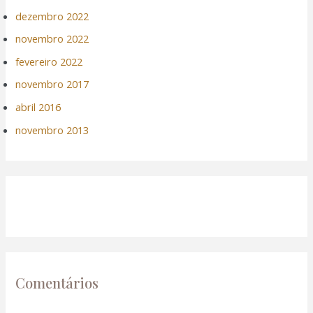
dezembro 2022
el
novembro 2022
fevereiro 2022
novembro 2017
el
abril 2016
novembro 2013
el
el
el
Comentários
el