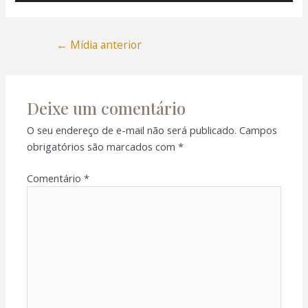
el
el
←
Mídia anterior
el
Deixe um comentário
el
O seu endereço de e-mail não será publicado.
Campos
n al
obrigatórios são marcados com
*
n al
Comentário
*
el
el
el