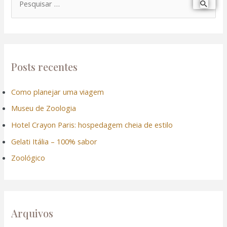
el
P
e
el
s
q
el
u
Posts recentes
el
i
Como planejar uma viagem
s
el
Museu de Zoologia
a
r
Hotel Crayon Paris: hospedagem cheia de estilo
el
p
Gelati Itália – 100% sabor
el
o
Zoológico
r
el
:
Arquivos