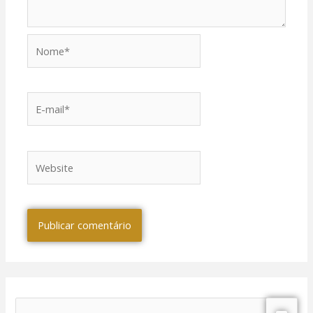
el
el
Nome*
el
E-
el
mail*
el
Website
el
el
el
el