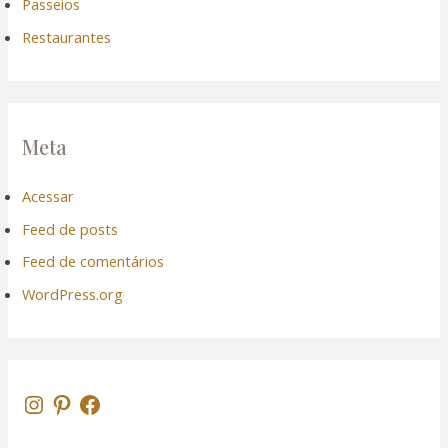
Passeios
Restaurantes
Meta
Acessar
Feed de posts
n al
Feed de comentários
el
WordPress.org
el
el
el