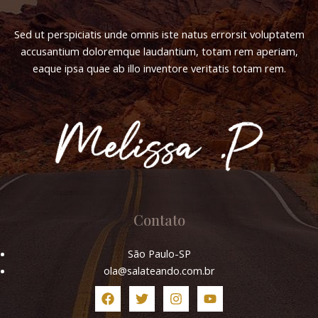
el
Sed ut perspiciatis unde omnis iste natus errorsit voluptatem
accusantium doloremque laudantium, totam rem aperiam,
el
eaque ipsa quae ab illo inventore veritatis totam rem.
el
el
el
ya
Contato
el
São Paulo-SP
ola@salateando.com.br
el
ş