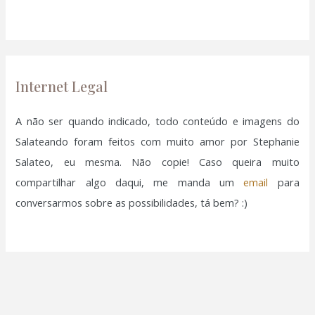
a
el
r
p
el
o
Internet Legal
r
el
:
A não ser quando indicado, todo conteúdo e imagens do
el
Salateando foram feitos com muito amor por Stephanie
Salateo, eu mesma. Não copie! Caso queira muito
el
compartilhar algo daqui, me manda um
email
para
conversarmos sobre as possibilidades, tá bem? :)
el
el
el
el