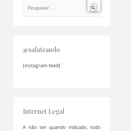
P
e
s
q
u
@salateando
i
s
[instagram-feed]
a
r
p
o
Internet Legal
r
:
A não ser quando indicado, todo