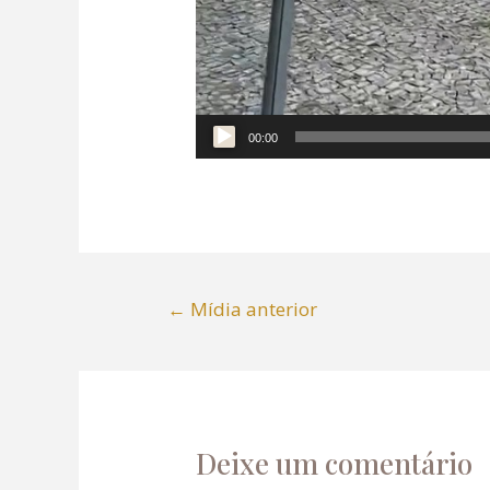
panel
panel
panel
00:00
panel
panel
←
Mídia anterior
panel
panel
panel
Deixe um comentário