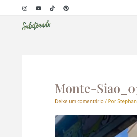
Ir
Navegação
panel
para
de
o
Post
panel
conteúdo
paketleri
Monte-Siao_0
Deixe um comentário
/ Por
Stephan
Tocador
panel
de
vídeo
panel