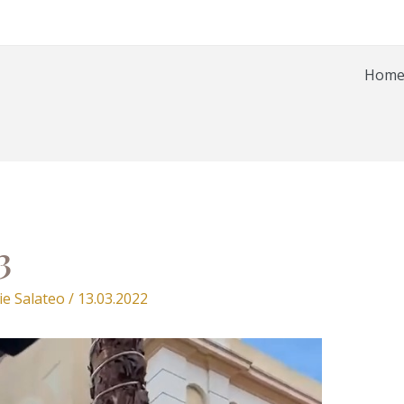
Hom
3
ie Salateo
/
13.03.2022