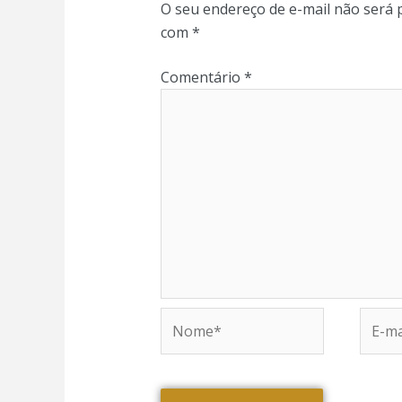
panel
O seu endereço de e-mail não será 
com
*
panel
Comentário
*
panel
panel
panel
panel
panel
Nome*
E-
mail*
panel
panel