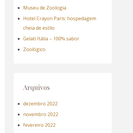
a
Museu de Zoologia
r
Hotel Crayon Paris: hospedagem
p
cheia de estilo
o
Gelati Itália – 100% sabor
r
Zoológico
:
Arquivos
dezembro 2022
novembro 2022
fevereiro 2022