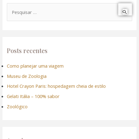
P
e
s
q
u
Posts recentes
i
Como planejar uma viagem
s
Museu de Zoologia
a
r
Hotel Crayon Paris: hospedagem cheia de estilo
p
Gelati Itália – 100% sabor
o
Zoológico
r
: