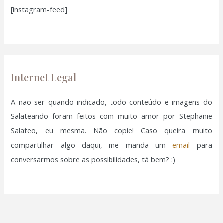
[instagram-feed]
s
a
r
p
o
Internet Legal
r
:
A não ser quando indicado, todo conteúdo e imagens do
Salateando foram feitos com muito amor por Stephanie
Salateo, eu mesma. Não copie! Caso queira muito
compartilhar algo daqui, me manda um
email
para
conversarmos sobre as possibilidades, tá bem? :)