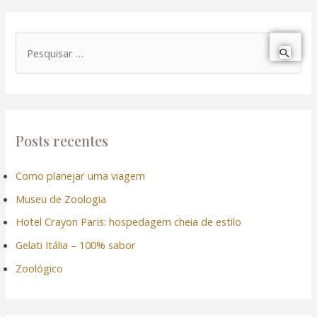
P
e
s
q
u
Posts recentes
i
Como planejar uma viagem
s
Museu de Zoologia
a
r
Hotel Crayon Paris: hospedagem cheia de estilo
p
Gelati Itália – 100% sabor
o
Zoológico
r
: