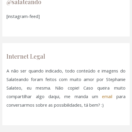
u
@salateando
i
[instagram-feed]
s
a
r
p
o
Internet Legal
r
:
A não ser quando indicado, todo conteúdo e imagens do
Salateando foram feitos com muito amor por Stephanie
Salateo, eu mesma. Não copie! Caso queira muito
compartilhar algo daqui, me manda um
email
para
conversarmos sobre as possibilidades, tá bem? :)