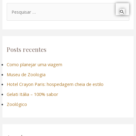
P
e
s
q
u
Posts recentes
i
Como planejar uma viagem
s
Museu de Zoologia
a
r
Hotel Crayon Paris: hospedagem cheia de estilo
p
Gelati Itália – 100% sabor
o
Zoológico
r
: