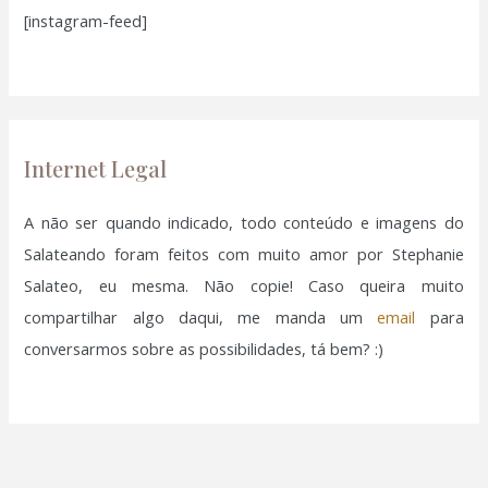
[instagram-feed]
s
a
r
p
o
Internet Legal
r
:
A não ser quando indicado, todo conteúdo e imagens do
Salateando foram feitos com muito amor por Stephanie
Salateo, eu mesma. Não copie! Caso queira muito
compartilhar algo daqui, me manda um
email
para
conversarmos sobre as possibilidades, tá bem? :)