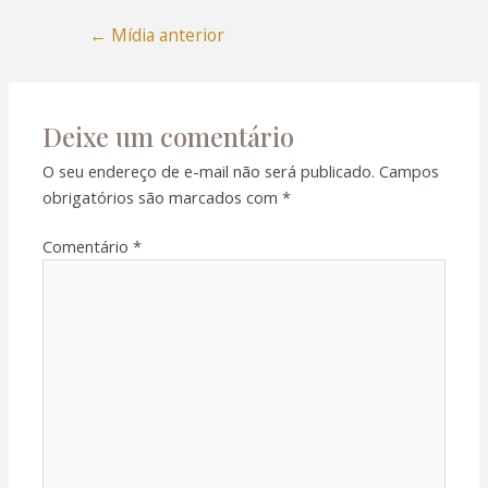
ink panel
←
Mídia anterior
ink panel
ink panel
Deixe um comentário
O seu endereço de e-mail não será publicado.
Campos
ink panel
obrigatórios são marcados com
*
ink panel
Comentário
*
ink panel
ink panel
ink panel
ink panel