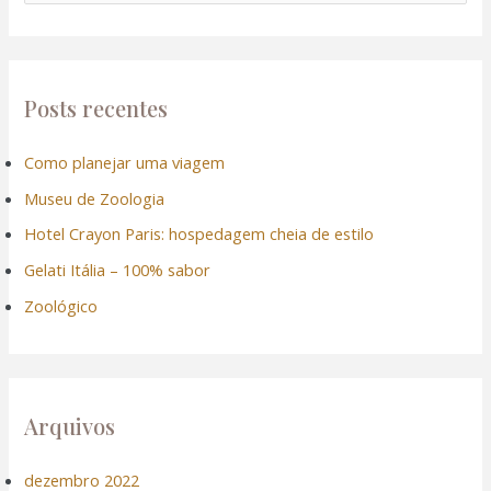
ink panel
e
s
ink panel
q
u
Posts recentes
ink panel
i
Como planejar uma viagem
s
ink panel
Museu de Zoologia
a
ink panel
r
Hotel Crayon Paris: hospedagem cheia de estilo
p
Gelati Itália – 100% sabor
ink panel
o
Zoológico
r
ink panel
:
ink panel
Arquivos
ink panel
dezembro 2022