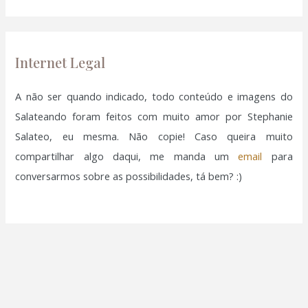
r
ink panel
p
o
Internet Legal
ink panel
r
:
A não ser quando indicado, todo conteúdo e imagens do
ink panel
Salateando foram feitos com muito amor por Stephanie
ink panel
Salateo, eu mesma. Não copie! Caso queira muito
compartilhar algo daqui, me manda um
email
para
ink panel
conversarmos sobre as possibilidades, tá bem? :)
ink panel
ink panel
ink panel
ink