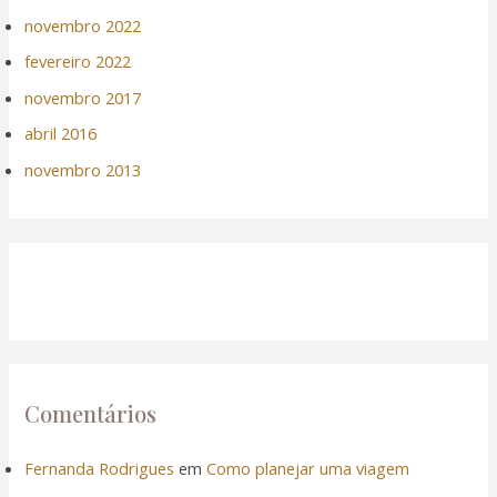
ink panel
novembro 2022
ink panel
fevereiro 2022
novembro 2017
ink panel
abril 2016
ink panel
novembro 2013
ink panel
ink panel
ink panel
ink panel
Comentários
nati
Fernanda Rodrigues
em
Como planejar uma viagem