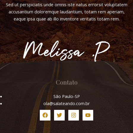
Sed ut perspiciatis unde omnis iste natus errorsit voluptatem
ink panel
accusantium doloremque laudantium, totam rem aperiam,
eaque ipsa quae ab illo inventore veritatis totam rem.
ink panel
l oku
ink satın al
ink Panel
Contato
ink Panel
São Paulo-SP
ink Panel
ola@salateando.com.br
ink Panel
ink Panel