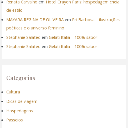
ink
Renata Carvalho
em
Hotel Crayon Paris: hospedagem cheia
de estilo
ink Panel
MAYARA REGINA DE OLIVEIRA
em
Pri Barbosa – ilustrações
poéticas e o universo feminino
ink
Stephanie Salateo
em
Gelati Itália – 100% sabor
ink panel
Stephanie Salateo
em
Gelati Itália – 100% sabor
ink Panel
ink Panel
Categorias
ink Panel
Cultura
l Oku
Dicas de viagem
Hospedagens
ink
Passeios
ink panel