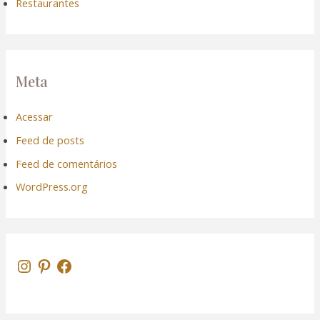
Restaurantes
ink panel
ink panel
Meta
ink Panel
Acessar
Feed de posts
ink
Feed de comentários
ink
WordPress.org
ink
ink panel
ink panel
ink