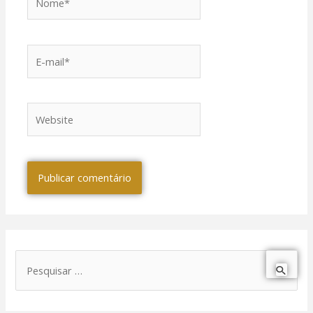
E-
mail*
Website
P
e
s