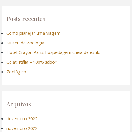
q
u
Posts recentes
i
Como planejar uma viagem
s
Museu de Zoologia
a
r
Hotel Crayon Paris: hospedagem cheia de estilo
p
Gelati Itália – 100% sabor
o
Zoológico
r
:
Arquivos
dezembro 2022
novembro 2022