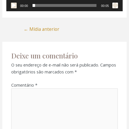
nk panel
00:00
00:05
nk panel
←
Mídia anterior
nk panel
nk panel
Deixe um comentário
nk panel
O seu endereço de e-mail não será publicado.
Campos
obrigatórios são marcados com
*
nk panel
Comentário
*
nk satın al
nk satın al
nk panel