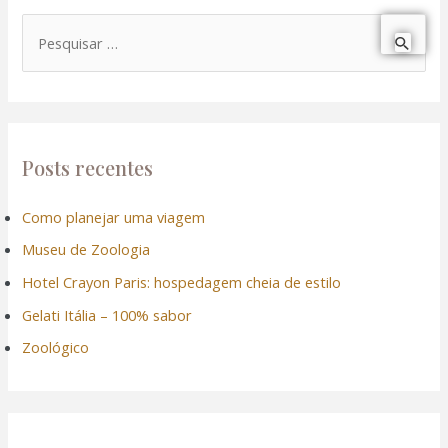
nk panel
P
nk panel
e
nk panel
s
q
nk panel
u
Posts recentes
i
nk panel
Como planejar uma viagem
s
Museu de Zoologia
a
nk panel
r
Hotel Crayon Paris: hospedagem cheia de estilo
nk panel
p
Gelati Itália – 100% sabor
o
Zoológico
nk panel
r
:
nk panel