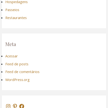
Hospedagens
Passeios
nk panel
Restaurantes
nk panel
nk
Meta
nk
Acessar
acklink
Feed de posts
nk
Feed de comentários
WordPress.org
nk
nk satın al
nk panel