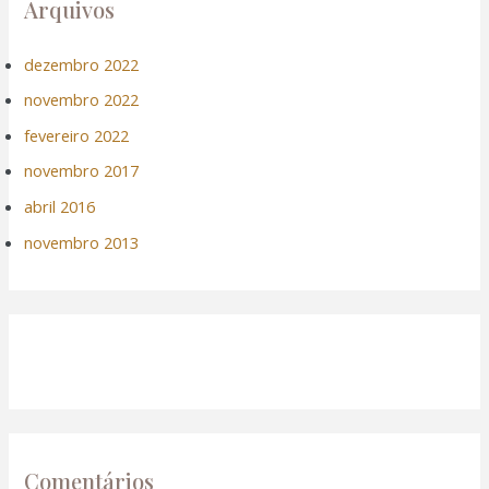
nk panel
Arquivos
nati
dezembro 2022
novembro 2022
nk
fevereiro 2022
nk Panel
novembro 2017
abril 2016
nk
novembro 2013
nk panel
nk Panel
nk
nk Panel
Comentários
nk Panel