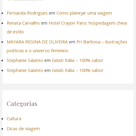
Fernanda Rodrigues
em
Como planejar uma viagem
 Oku
Renata Carvalho
em
Hotel Crayon Paris: hospedagem cheia
nk
de estilo
MAYARA REGINA DE OLIVEIRA
em
Pri Barbosa – ilustrações
nk panel
poéticas e o universo feminino
nk panel
Stephanie Salateo
em
Gelati Itália – 100% sabor
Stephanie Salateo
em
Gelati Itália – 100% sabor
nk panel
nk Panel
Categorias
nk
Cultura
nk
Dicas de viagem
nk