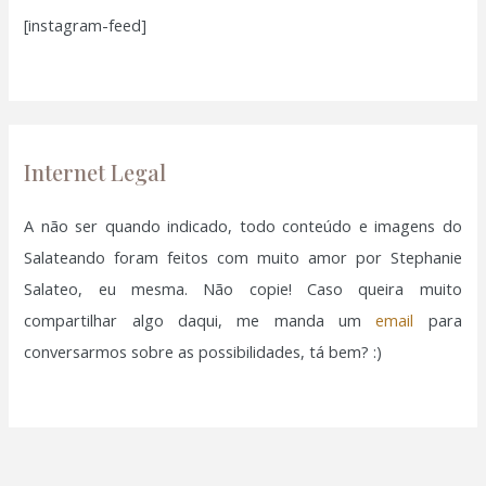
[instagram-feed]
s
nk panel
a
r
nk panel
p
nk
o
Internet Legal
r
nk panel
:
A não ser quando indicado, todo conteúdo e imagens do
Salateando foram feitos com muito amor por Stephanie
nk panel
Salateo, eu mesma. Não copie! Caso queira muito
nk panel
compartilhar algo daqui, me manda um
email
para
conversarmos sobre as possibilidades, tá bem? :)
nk panel
nk panel
nk panel