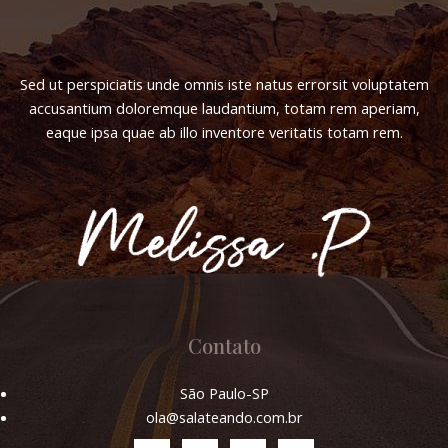
nk Panel
Sed ut perspiciatis unde omnis iste natus errorsit voluptatem
nk Panel
accusantium doloremque laudantium, totam rem aperiam,
eaque ipsa quae ab illo inventore veritatis totam rem.
nk Panel
nk Panel
nk Panel
nk Panel
nk Panel
Contato
nk panel
São Paulo-SP
ola@salateando.com.br
t sakarya