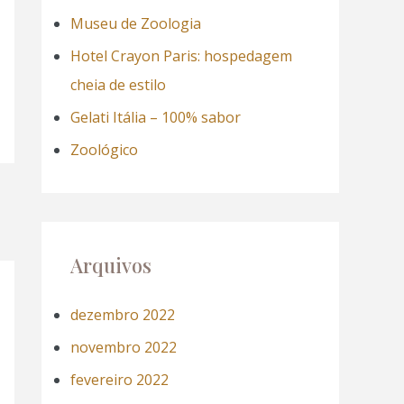
a
Museu de Zoologia
r
Hotel Crayon Paris: hospedagem
p
cheia de estilo
o
Gelati Itália – 100% sabor
r
Zoológico
:
Arquivos
dezembro 2022
novembro 2022
fevereiro 2022