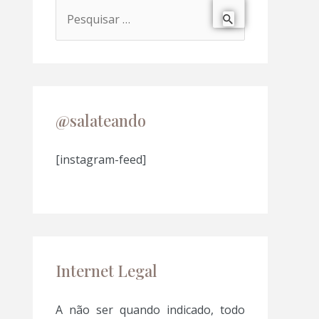
P
e
s
q
u
@salateando
i
s
[instagram-feed]
a
r
p
o
Internet Legal
r
:
A não ser quando indicado, todo