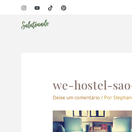
Ir
Navegação
para
de
o
Post
conteúdo
we-hostel-sao
Deixe um comentário
/ Por
Stephan