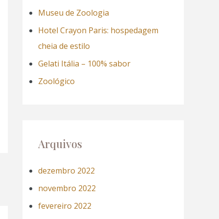
a
Museu de Zoologia
r
Hotel Crayon Paris: hospedagem
p
cheia de estilo
o
Gelati Itália – 100% sabor
r
Zoológico
:
Arquivos
dezembro 2022
novembro 2022
fevereiro 2022