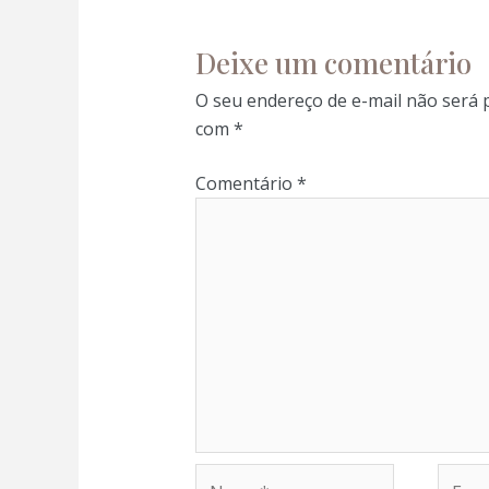
panel
Deixe um comentário
panel
O seu endereço de e-mail não será 
com
*
panel
Comentário
*
panel
panel
atın al
atın al
panel
Nome*
E-