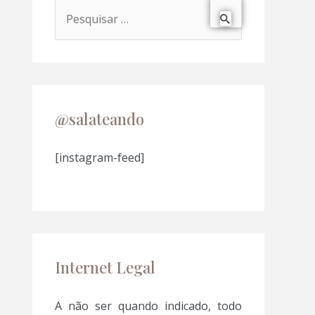
P
e
s
q
u
@salateando
i
s
[instagram-feed]
a
r
p
o
Internet Legal
r
:
A não ser quando indicado, todo