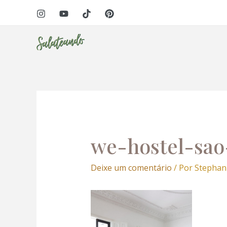
Ir
Navegação
panel
para
de
o
Post
panel
conteúdo
aketleri
we-hostel-sao
Deixe um comentário
/ Por
Stephan
panel
panel